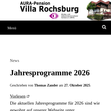
Direkt
Direkt
Direkt
zum
zur
zum
Inhaltsverzeichnis
Kontaktseite
Inhalt
S
Menü
News
Jahresprogramme 2026
Geschrieben von
Thomas Zander
am
27. Oktober 2025
.
Vorlesen
Die aktuellen Jahresprogramme für 2026 sind wie
gewohnt auf unserer Webseite unter