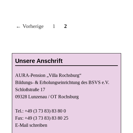
B
← Vorherige
1
2
e
i
t
r
Unsere Anschrift
a
g
AURA-Pension „Villa Rochsburg“
s
Bildungs- & Erholungseinrichtung des BSVS e.V.
Schloßstraße 17
n
09328 Lunzenau / OT Rochsburg
a
v
Tel.: +49 (3 73 83) 83 80 0
i
Fax: +49 (3 73 83) 83 80 25
g
E-Mail schreiben
a