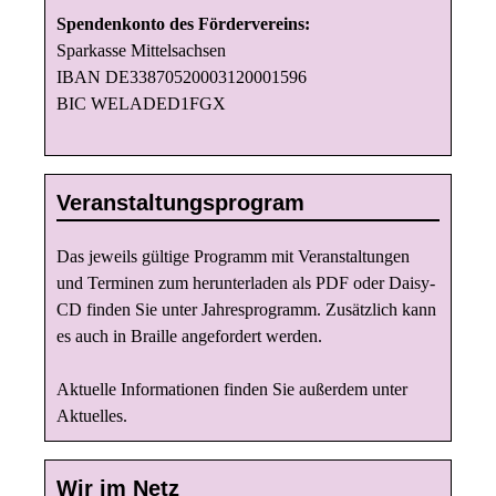
t
Spendenkonto des Fördervereins:
i
Sparkasse Mittelsachsen
IBAN DE33870520003120001596
o
BIC WELADED1FGX
n
Veranstaltungsprogram
Das jeweils gültige Programm mit Veranstaltungen
und Terminen zum herunterladen als PDF oder Daisy-
CD finden Sie unter
Jahresprogramm
. Zusätzlich kann
es auch in Braille angefordert werden.
Aktuelle Informationen finden Sie außerdem unter
Aktuelles
.
Wir im Netz