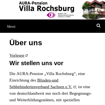
Direkt
Direkt
Direkt
zum
zur
zum
Inhaltsverzeichnis
Kontaktseite
Inhalt
S
Menü
Über uns
Vorlesen
Wir stellen uns vor
Die AURA-Pension „Villa Rochsburg“, eine
Einrichtung des
Blinden-und
Sehbehindertenverband Sachsen e.V.
, ist eine
von deutschlandweit nur noch drei Begegnungs-
und Weiterbildungsstätten, mit speziellen