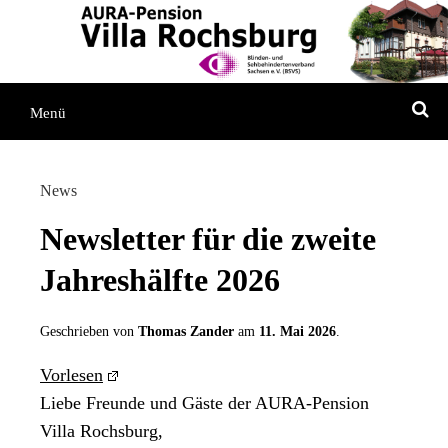
Direkt
Direkt
Direkt
zum
zur
zum
Inhaltsverzeichnis
Kontaktseite
Inhalt
S
Menü
News
Newsletter für die zweite
Jahreshälfte 2026
Geschrieben von
Thomas Zander
am
11. Mai 2026
.
Vorlesen
Liebe Freunde und Gäste der AURA-Pension
Villa Rochsburg,