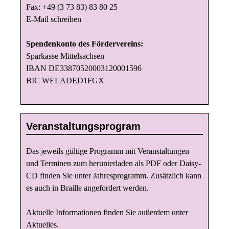
i
Fax: +49 (3 73 83) 83 80 25
g
E-Mail schreiben
a
t
Spendenkonto des Fördervereins:
i
Sparkasse Mittelsachsen
IBAN DE33870520003120001596
o
BIC WELADED1FGX
n
Veranstaltungsprogram
Das jeweils gültige Programm mit Veranstaltungen
und Terminen zum herunterladen als PDF oder Daisy-
CD finden Sie unter
Jahresprogramm
. Zusätzlich kann
es auch in Braille angefordert werden.
Aktuelle Informationen finden Sie außerdem unter
Aktuelles
.