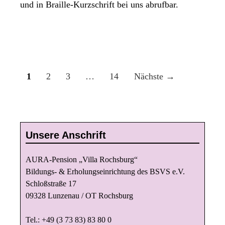
und in Braille-Kurzschrift bei uns abrufbar.
B
1
2
3
…
14
Nächste →
e
i
t
r
Unsere Anschrift
a
g
AURA-Pension „Villa Rochsburg“
s
Bildungs- & Erholungseinrichtung des BSVS e.V.
Schloßstraße 17
n
09328 Lunzenau / OT Rochsburg
a
v
Tel.: +49 (3 73 83) 83 80 0