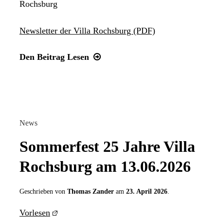
Rochsburg
Newsletter der Villa Rochsburg (PDF)
Newsletter
Den Beitrag
Lesen
für
die
zweite
Jahreshälfte
2026
News
Sommerfest 25 Jahre Villa
Rochsburg am 13.06.2026
Geschrieben von
Thomas Zander
am
23. April 2026
.
Vorlesen