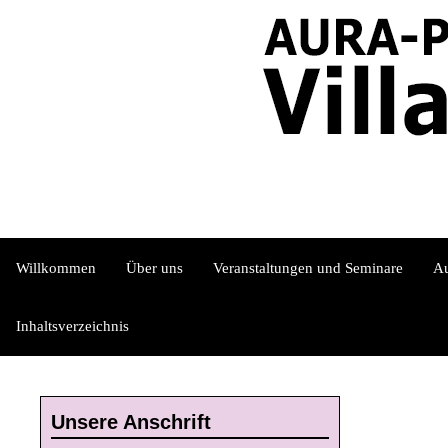
Direkt
Direkt
Direkt
zum
zur
zum
Inhaltsverzeichnis
Kontaktseite
Inhalt
Willkommen
Über uns
Veranstaltungen und Seminare
Au
Inhaltsverzeichnis
Unsere Anschrift