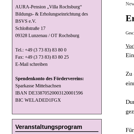
New
AURA-Pension „Villa Rochsburg“
Bildungs- & Erholungseinrichtung des
Er
BSVS e.V.
Schloßstraße 17
Gesc
09328 Lunzenau / OT Rochsburg
Vor
Tel.: +49 (3 73 83) 83 80 0
Ein
Fax: +49 (3 73 83) 83 80 25
E-Mail schreiben
Zu 
Spendenkonto des Fördervereins:
ein
Sparkasse Mittelsachsen
IBAN DE33870520003120001596
BIC WELADED1FGX
Dur
gez
Veranstaltungsprogram
Für