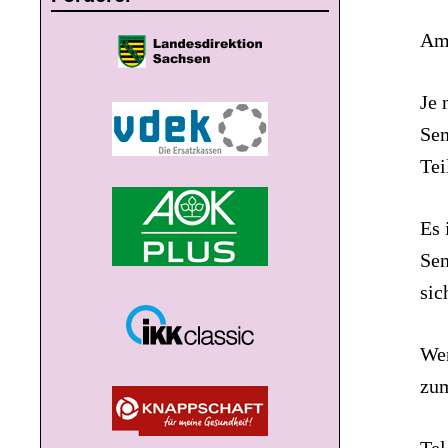
Am 
Je 
Sem
Tei
Es 
Sem
sic
Wen
zum
Tel