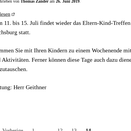
hrieben von
Thomas Zander
am
26. Juni 2019
.
lesen
 11. bis 15. Juli findet wieder das Eltern-Kind-Treffen
hsburg statt.
men Sie mit Ihren Kindern zu einem Wochenende mit 
 Aktivitäten. Ferner können diese Tage auch dazu diene
zutauschen.
tung: Herr Geithner
 Vorherige
1
…
12
13
14