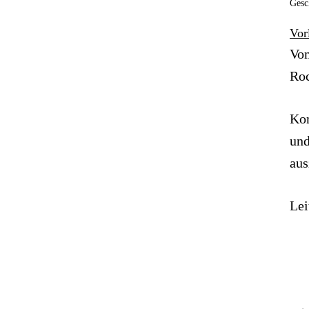
Gesc
Vor
Vom
Roc
Kom
und
aus
Lei
B
←