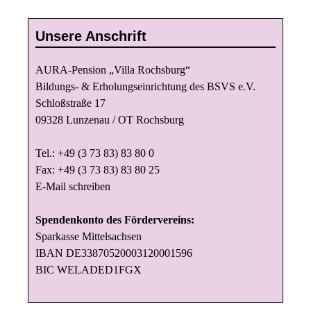
a
t
Unsere Anschrift
i
o
AURA-Pension „Villa Rochsburg“
n
Bildungs- & Erholungseinrichtung des BSVS e.V.
Schloßstraße 17
09328 Lunzenau / OT Rochsburg
Tel.: +49 (3 73 83) 83 80 0
Fax: +49 (3 73 83) 83 80 25
E-Mail schreiben
Spendenkonto des Fördervereins:
Sparkasse Mittelsachsen
IBAN DE33870520003120001596
BIC WELADED1FGX