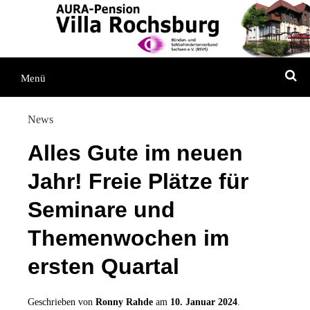
Direkt
Direkt
Direkt
zum
zur
zum
Inhaltsverzeichnis
Kontaktseite
Inhalt
S
Menü
News
Alles Gute im neuen
Jahr! Freie Plätze für
Seminare und
Themenwochen im
ersten Quartal
Geschrieben von
Ronny Rahde
am
10. Januar 2024
.