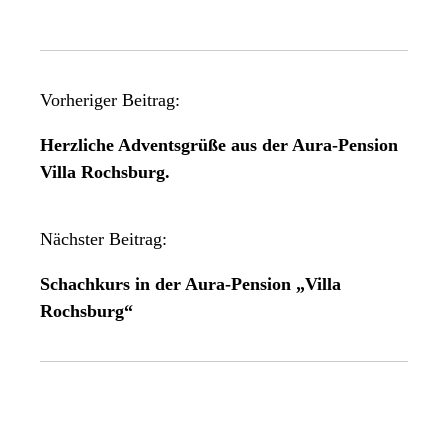
B
Vorheriger Beitrag:
e
Herzliche Adventsgrüße aus der Aura-Pension
i
Villa Rochsburg.
t
r
a
Nächster Beitrag:
g
Schachkurs in der Aura-Pension „Villa
s
Rochsburg“
n
a
v
i
g