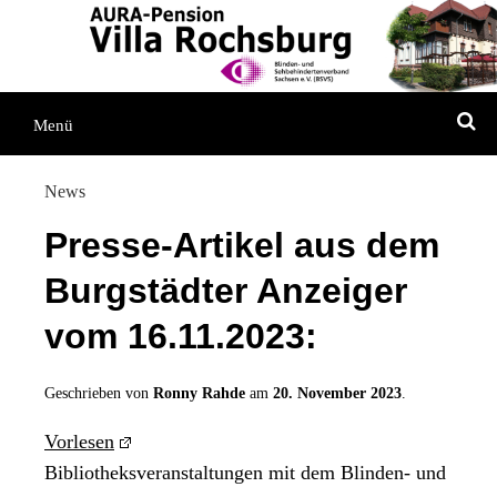
Direkt
Direkt
Direkt
zum
zur
zum
Inhaltsverzeichnis
Kontaktseite
Inhalt
S
Menü
News
Presse-Artikel aus dem
Burgstädter Anzeiger
vom 16.11.2023:
Geschrieben von
Ronny Rahde
am
20. November 2023
.
Vorlesen
Bibliotheksveranstaltungen mit dem Blinden- und