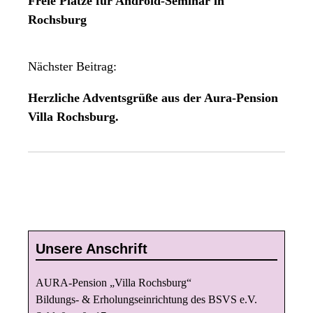
Freie Plätze für Android-Seminar in
i
Rochsburg
t
r
a
Nächster Beitrag:
g
Herzliche Adventsgrüße aus der Aura-Pension
s
Villa Rochsburg.
n
a
v
i
g
a
t
Unsere Anschrift
i
o
AURA-Pension „Villa Rochsburg“
n
Bildungs- & Erholungseinrichtung des BSVS e.V.