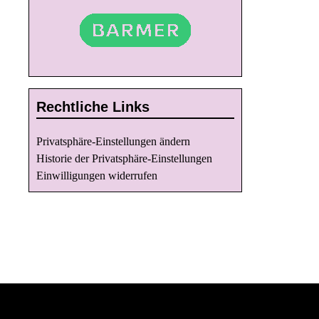
v
i
g
a
t
Rechtliche Links
i
o
Privatsphäre-Einstellungen ändern
n
Historie der Privatsphäre-Einstellungen
Einwilligungen widerrufen