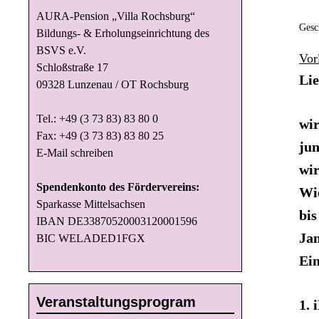
AURA-Pension „Villa Rochsburg“
Gesc
Bildungs- & Erholungseinrichtung des
BSVS e.V.
Vor
Schloßstraße 17
Lie
09328 Lunzenau / OT Rochsburg
Tel.: +49 (3 73 83) 83 80 0
wir
Fax: +49 (3 73 83) 83 80 25
jun
E-Mail schreiben
wir
Spendenkonto des Fördervereins:
Wie
Sparkasse Mittelsachsen
bis
IBAN DE33870520003120001596
Jan
BIC WELADED1FGX
Ein
Veranstaltungsprogram
1. 